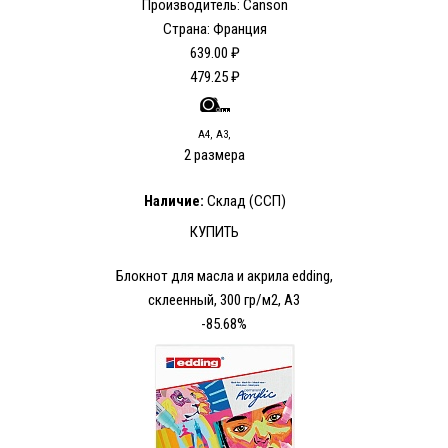
Производитель: Canson
Страна: Франция
639.00 ₽
479.25 ₽
А4, А3,
2 размера
Наличие:
Склад (ССП)
КУПИТЬ
Блокнот для масла и акрила edding,
склеенный, 300 гр/м2, А3
-85.68%