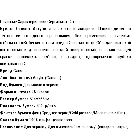
Описание
Характеристики
Сертификат
Отзывы
Бумага Canson Acrylic
для акрила и акварели. Производится по
технологии холодного прессования, без применения оптических
отбеливателей, бескислотная, средней зернистости. Обладает высокой
плотностью и достаточно твердой поверхностью, не позволяющей
краске проникнуть глубоко, в «ядро», одновременно глубоко
впитывающей.
Бренд
Canson
Линейка (серия)
Acrylic (Canson)
Вид бумаги
Для масла и акрила
Форма выпуска
25 листов
Размер бумаги
50см*65см
Плотность бумаги
400 гр/кв.м
Фактура бумаги
Фин (Среднее зерно/Cold pressed/Medium grain/Fin)
Состав бумаги
100% альфа-целлюлоза
Назначение
Для акрила / Для живописи "по-сырому" (акварель, акрил,