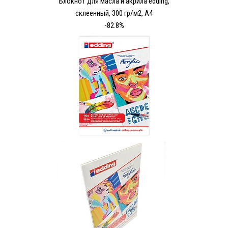
Блокнот для масла и акрила edding,
склеенный, 300 гр/м2, А4
-82.8%