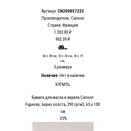
Артикул:
CN200857225
Производитель: Canson
Страна: Франция
1 203.00 ₽
902.39 ₽
46 x 38 см, 33 x 24 см, 24 x 19
см,
3 размера
Наличие:
Нет в наличии
КУПИТЬ
Бумага для масла и акрила Canson
Figueras, зерно холста, 290 гр/м2, 65 x 100
см
-25%