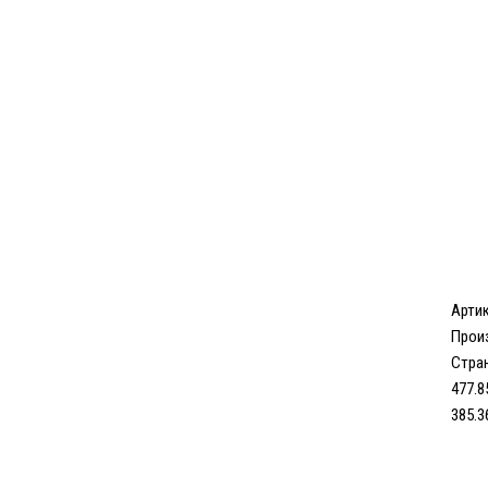
Арти
Прои
Стран
477.8
385.3