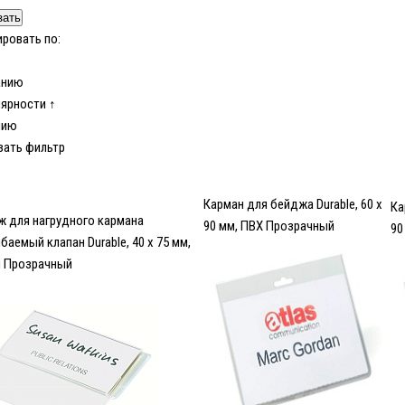
ровать по:
анию
лярности ↑
чию
зать фильтр
Карман для бейджа Durable, 60 х
Ка
ж для нагрудного кармана
90 мм, ПВХ Прозрачный
90
баемый клапан Durable, 40 х 75 мм,
л Прозрачный