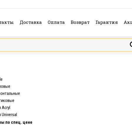
такты
Доставка
Оплата
Возврат
Гарантия
Ак
le
ловые
зонтальные
тиковые
 Acryl
 Universal
ры по спец. цене