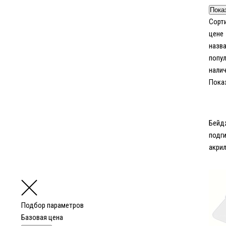
Сорти
цене
назв
попу
нали
Пока
Бейд
подги
акри
Подбор параметров
Базовая цена