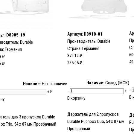
Ар
Артикул:
D8918-01
кул:
D8905-19
Пр
Производитель:
Durable
зводитель:
Durable
Ст
Страна: Германия
а: Германия
60
379.12 ₽
8 ₽
49
285.05 ₽
6 ₽
Наличие:
Склад (МСК)
Наличие:
Нет в наличии
-
-
+
+
В
В 
В корзину
ину
Держатель для 2 пропусков
Де
тель для 3 пропусков Durable
Durable Puchbox Duo, 54 x 87 мм
Pu
ox Trio, 54 x 87 мм Прозрачный
Прозрачный
Пр