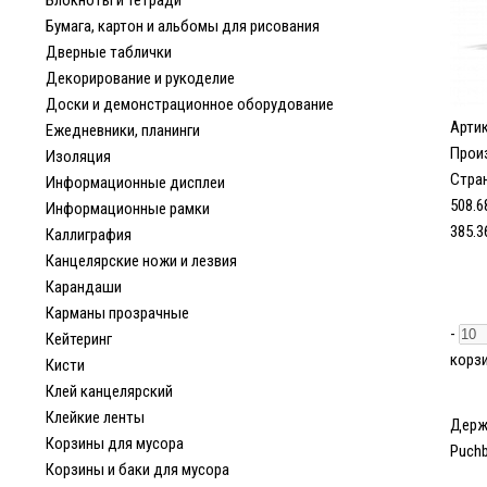
Блокноты и тетради
Бумага, картон и альбомы для рисования
Дверные таблички
Декорирование и рукоделие
Доски и демонстрационное оборудование
Арти
Ежедневники, планинги
Прои
Изоляция
Стран
Информационные дисплеи
508.6
Информационные рамки
385.3
Каллиграфия
Канцелярские ножи и лезвия
Карандаши
Карманы прозрачные
-
Кейтеринг
корз
Кисти
Клей канцелярский
Клейкие ленты
Держа
Корзины для мусора
Puchb
Корзины и баки для мусора