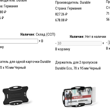
зводитель:
Durable
Пр
Производитель:
Durable
а: Германия
Ст
Страна: Германия
.80 ₽
71
827.26 ₽
6 ₽
56
678.08 ₽
Наличие:
Склад (ССП)
Наличие:
Нет в наличии
+
В
-
-
+
ину
В 
В корзину
тель для одной карточки Durable
Держатель для 2 пропусков
70 х 95 мм Черный
Durable Eco, 70 х 95 мм Черный