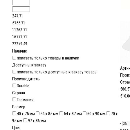
247.71
5755.71
11263.71
16771.71
22279.49
Наличие
показать только товары в наличии
Доступны к заказу
Арти
показать только доступные к заказу товары
Прои
Производитель
Стран
Durable
586.5
Страна
510.0
Германия
Размер
40 х 75 мм
54 x 85 мм
54 x 87 мм
60 х 90 мм
70 х
95 мм
97 х 86 мм
-
Цвет