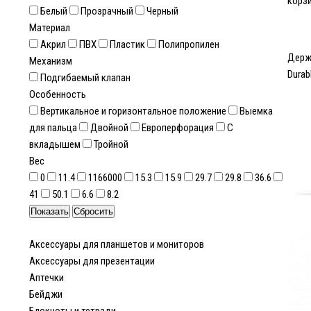
корз
Белый
Прозрачный
Черный
Материал
Акрил
ПВХ
Пластик
Полипропилен
Держ
Механизм
Durab
Подгибаемый клапан
Особенность
Вертикальное и горизонтальное положение
Выемка
для пальца
Двойной
Европерфорация
С
вкладышем
Тройной
Вес
0
11.4
1166000
15.3
15.9
29.7
29.8
36.6
41
50.1
6.6
8.2
Аксессуары для планшетов и мониторов
Аксессуары для презентации
Аптечки
Бейджи