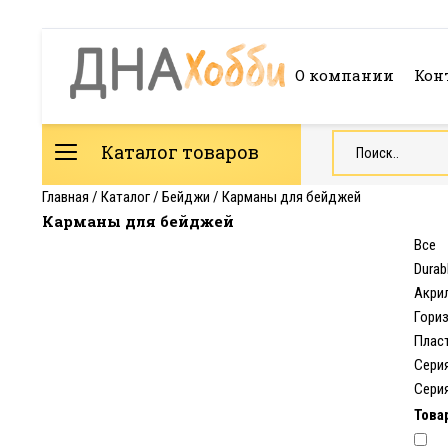
О компании
Кон
Каталог товаров
Главная
/
Каталог
/
Бейджи
/
Карманы для бейджей
Карманы для бейджей
Все
Durab
Акри
Гори
Плас
Серия
Серия
Това