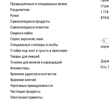
Прои
Промышленные и специальные мелки
Стран
Разделители
1 118
Ручки
874.0
Самоклеящиеся продукты
Самоклеящиеся этикетки
Сварка и пайка
Спреи, аэрозоли, лаки
-
Специальные степлеры и скобы
корз
Стойки под зонт и трость в прихожую
Товары для левшей
Держа
Точилки для мелков и карандашей
Eco, 
Фломастеры
Хранение адресов и контактов
Хранение ключей
Чертежные принадлежности
Чистящие продукты
Электроинструменты