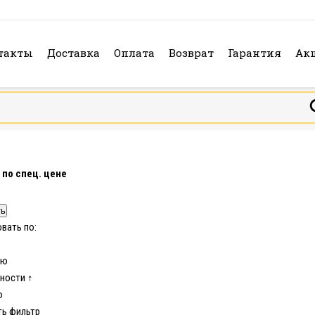
такты
Доставка
Оплата
Возврат
Гарантия
Ак
 по спец. цене
вать по:
ию
ности ↑
ю
ть фильтр