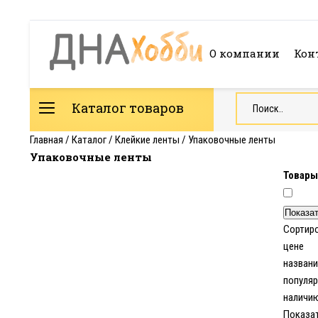
О компании
Кон
Каталог товаров
Главная
/
Каталог
/
Клейкие ленты
/
Упаковочные ленты
Упаковочные ленты
Товары
Сортиро
цене
назван
популяр
наличи
Показа