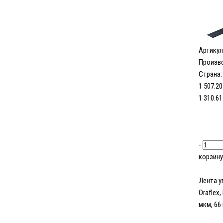
Артикул
Произв
Страна:
1 507.20
1 310.61
-
корзину
Лента у
Oraflex,
мкм, 66