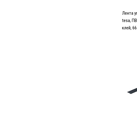
Лента у
tesa, П
клей, 6