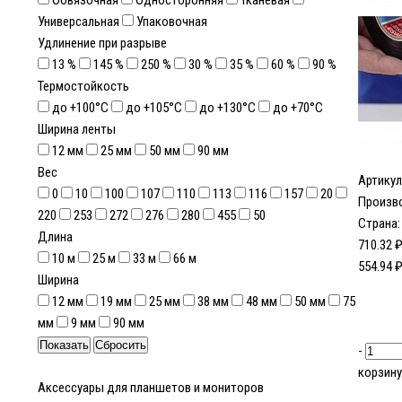
Обвязочная
Односторонняя
Тканевая
Универсальная
Упаковочная
Удлинение при разрыве
13 %
145 %
250 %
30 %
35 %
60 %
90 %
Термостойкость
до +100°C
до +105°C
до +130°C
до +70°C
Ширина ленты
12 мм
25 мм
50 мм
90 мм
Вес
Артикул
0
10
100
107
110
113
116
157
20
Произв
220
253
272
276
280
455
50
Страна:
Длина
710.32 
10 м
25 м
33 м
66 м
554.94 
Ширина
12 мм
19 мм
25 мм
38 мм
48 мм
50 мм
75
мм
9 мм
90 мм
-
корзину
Аксессуары для планшетов и мониторов