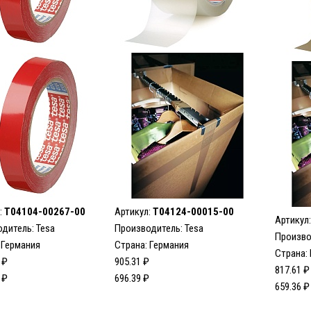
:
T04104-00267-00
Артикул:
T04124-00015-00
Артикул
одитель:
Tesa
Производитель:
Tesa
Произво
 Германия
Страна: Германия
Страна:
 ₽
905.31 ₽
817.61 ₽
 ₽
696.39 ₽
659.36 ₽