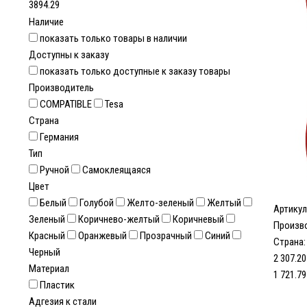
3894.29
Наличие
показать только товары в наличии
Доступны к заказу
показать только доступные к заказу товары
Производитель
COMPATIBLE
Tesa
Страна
Германия
Тип
Ручной
Самоклеящаяся
Цвет
Белый
Голубой
Желто-зеленый
Желтый
Артикул
Зеленый
Коричнево-желтый
Коричневый
Произв
Красный
Оранжевый
Прозрачный
Синий
Страна:
Черный
2 307.20
Материал
1 721.79
Пластик
Адгезия к стали