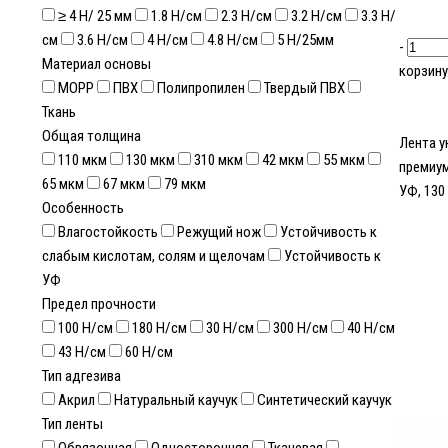
≥ 4 Н/ 25 мм
1.8 Н/см
2.3 Н/см
3.2 H/см
3.3 Н/
см
3.6 Н/см
4 Н/см
4.8 Н/см
5 Н/25мм
-
Материал основы
корзину
МОРР
ПВХ
Полипропилен
Твердый ПВХ
Ткань
Общая толщина
Лента у
110 мкм
130 мкм
310 мкм
42 мкм
55 мкм
премиум
65 мкм
67 мкм
79 мкм
УФ, 130
Особенность
Влагостойкость
Режущий нож
Устойчивость к
слабым кислотам, солям и щелочам
Устойчивость к
УФ
Предел прочности
100 Н/см
180 Н/см
30 Н/см
300 Н/см
40 Н/см
43 H/см
60 H/см
Тип адгезива
Акрил
Натуральный каучук
Синтетический каучук
Тип ленты