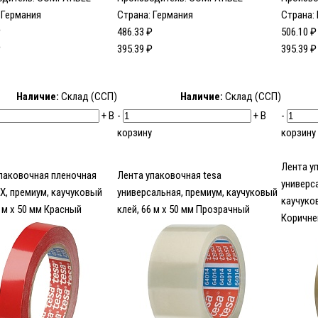
 Германия
Страна: Германия
Страна:
₽
486.33 ₽
506.10 ₽
₽
395.39 ₽
395.39 ₽
Наличие:
Склад (ССП)
Наличие:
Склад (ССП)
+
В
-
+
В
-
корзину
корзину
Лента у
паковочная пленочная
Лента упаковочная tesa
универс
ВХ, премиум, каучуковый
универсальная, премиум, каучуковый
каучуков
6 м x 50 мм Красный
клей, 66 м х 50 мм Прозрачный
Коричн