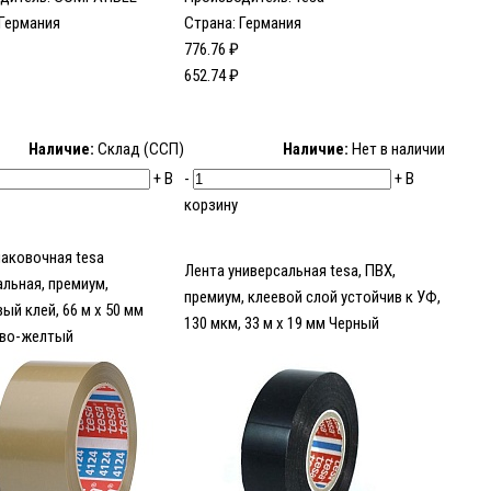
 Германия
Страна: Германия
776.76 ₽
652.74 ₽
Наличие:
Склад (ССП)
Наличие:
Нет в наличии
+
В
-
+
В
корзину
паковочная tesa
Лента универсальная tesa, ПВХ,
альная, премиум,
премиум, клеевой слой устойчив к УФ,
ый клей, 66 м х 50 мм
130 мкм, 33 м х 19 мм Черный
ево-желтый