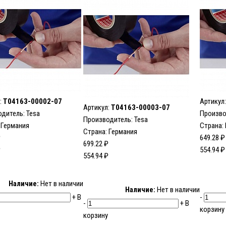
:
T04163-00002-07
Артикул
Артикул:
T04163-00003-07
одитель:
Tesa
Произво
Производитель:
Tesa
 Германия
Страна:
Страна: Германия
₽
649.28 ₽
699.22 ₽
₽
554.94 ₽
554.94 ₽
Наличие:
Нет в наличии
Наличие:
Нет в наличии
+
В
-
-
+
В
корзину
корзину