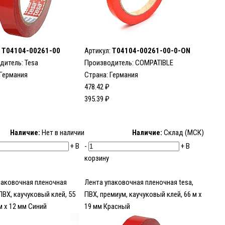
:
T04104-00261-00
Артикул:
T04104-00261-00-0-ON
дитель:
Tesa
Производитель: COMPATIBLE
 Германия
Страна: Германия
478.42 ₽
395.39 ₽
Наличие:
Нет в наличии
Наличие:
Склад (МСК)
+
В
-
+
В
корзину
паковочная пленочная
Лента упаковочная пленочная tesa,
 ПВХ, каучуковый клей, 55
ПВХ, премиум, каучуковый клей, 66 м x
м x 12 мм Синий
19 мм Красный