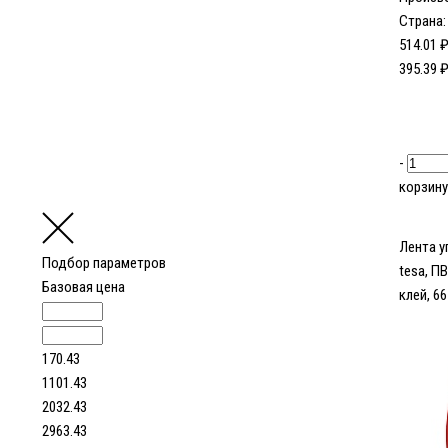
Страна:
514.01 
395.39 
-
корзину
Лента у
Подбор параметров
tesa, П
Базовая цена
клей, 6
170.43
1101.43
2032.43
2963.43