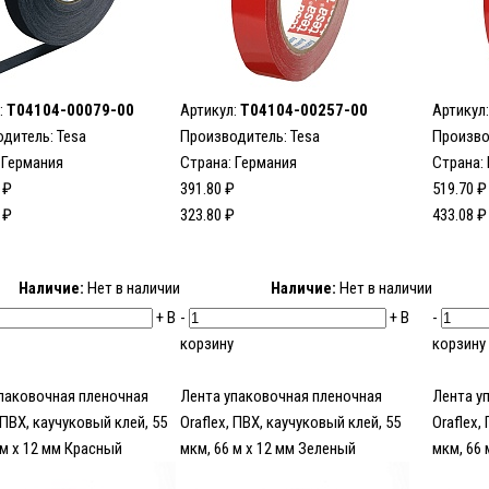
:
T04104-00079-00
Артикул:
T04104-00257-00
Артикул
одитель:
Tesa
Производитель:
Tesa
Произво
 Германия
Страна: Германия
Страна:
 ₽
391.80 ₽
519.70 ₽
 ₽
323.80 ₽
433.08 ₽
Наличие:
Нет в наличии
Наличие:
Нет в наличии
+
В
-
+
В
-
корзину
корзину
паковочная пленочная
Лента упаковочная пленочная
Лента у
 ПВХ, каучуковый клей, 55
Oraflex, ПВХ, каучуковый клей, 55
Oraflex,
 м x 12 мм Красный
мкм, 66 м x 12 мм Зеленый
мкм, 66 