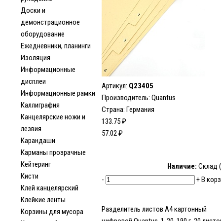
Доски и
демонстрационное
оборудование
Ежедневники, планинги
Изоляция
Информационные
дисплеи
Артикул:
Q23405
Информационные рамки
Производитель: Quantus
Каллиграфия
Страна: Германия
Канцелярские ножи и
133.75 ₽
лезвия
57.02 ₽
Карандаши
Карманы прозрачные
Кейтеринг
Наличие:
Склад 
Кисти
-
+
В корз
Клей канцелярский
Клейкие ленты
Разделитель листов А4 картонный
Корзины для мусора