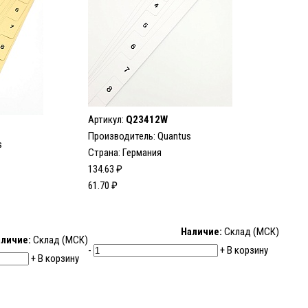
Артикул:
Q23412W
Производитель: Quantus
s
Страна: Германия
134.63 ₽
61.70 ₽
Наличие:
Склад (МСК)
личие:
Склад (МСК)
-
+
В корзину
+
В корзину