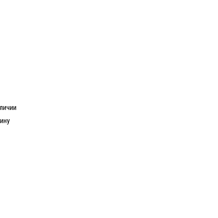
аличии
ину