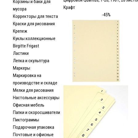
цифровой Quantus, 1-20, 190 г, 20 листо
Корзины и баки для
Крафт
мусора
-45%
Корректоры для текста
Краски для рисования
Крепеж
Куклы коллекционные
Birgitte Frigast
Ластики
Лепка и скульптура
Маркеры
Маркировка на
производстве и складе
Мелки для рисования
Настольные аксессуары
Офисная мебель
Папки и скоросшиватели
Пиктограммы
Подарочная упаковка
Почтовые и офисные