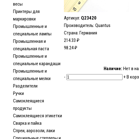
весы
Принтеры для
Артикул:
Q23420
маркировки
Производитель: Quantus
Промышленные и
Страна: Германия
специальные лампы
214.33 ₽
Промышленная и
98.24 ₽
специальная паста
Промышленные и
специальные карандаши
Наличие:
Нет в н
Промышленные и
-
+
В корз
специальные мелки
Разделители
Ручки
Самоклеящиеся
продукты
Самоклеящиеся этикетки
Сварка и пайка
Спреи, аэрозоли, лаки
Специальные степлеры и