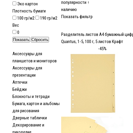
популярности ↑
Эко картон
наличию
Плотность бумаги
Показать фильтр
100 гр/м2
190 гр/м2
Вес
0
Разделитель листов А4 бумажный циф
Quantus, 1-5, 100 г, 5 листов Крафт
-45%
Аксессуары для
планшетов и мониторов
Аксессуары для
презентации
Аптечки
Бейджи
Блокноты и тетради
Бумага, картон и альбомы
для рисования
Дверные таблички
Декорирование и
рукоделие