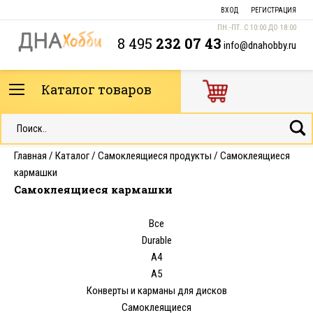
ВХОД
РЕГИСТРАЦИЯ
ПН.-ПТ. С 10:00 ДО 18:00
8 495
232 07 43
info@dnahobby.ru
Каталог товаров
Главная
/
Каталог
/
Самоклеящиеся продукты
/
Самоклеящиеся
кармашки
Самоклеящиеся кармашки
Все
Durable
А4
А5
Конверты и карманы для дисков
Самоклеящиеся