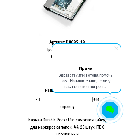
Артикул:
D8095-19
Производитель:
Durable
Страна: Германия
1 470.15 ₽
Ирина
1 089.00 ₽
Здравствуйте! Готова помочь
вам. Напишите мне, если у
вас появятся вопросы.
Наличие:
Нет в наличии
-
+
В
корзину
Карман Durable Pocketfix, самоклеящийся,
для маркировки папок, А4, 25 штук, ПВХ
Прозрачный